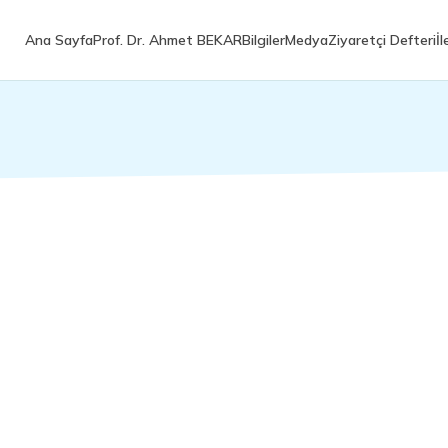
Ana Sayfa
Prof. Dr. Ahmet BEKAR
Bilgiler
Medya
Ziyaretçi Defteri
İl