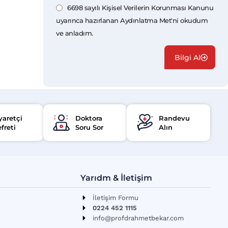
6698 sayılı Kişisel Verilerin Korunması Kanunu
uyarınca hazırlanan Aydınlatma Met'ni okudum
ve anladım.
Bilgi Al
yaretçi
Doktora
Randevu
freti
Soru Sor
Alın
Yarıdm & İletişim
İletişim Formu
0224 452 1115
info@profdrahmetbekar.com